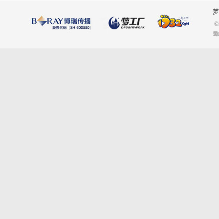
梦
©
蜀