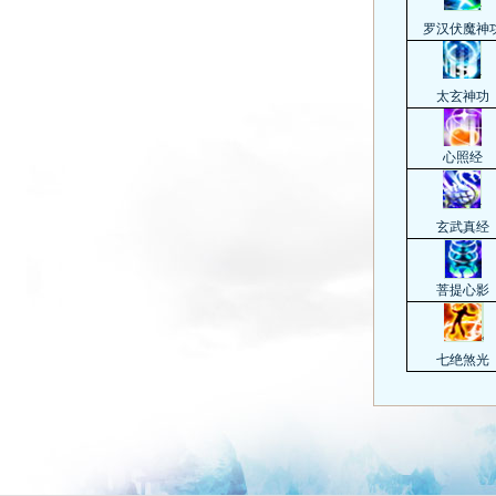
罗汉伏魔神
太玄神功
心照经
玄武真经
菩提心影
七绝煞光