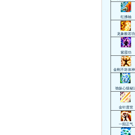
红拂袖
龙象般若功
紫霞功
金刚不坏体神
弛纵心猿秘
金针度世
一阳正气