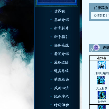
门派武功
心法功能
|
详
心法名
丹田吐纳功
大无相功
玄元经