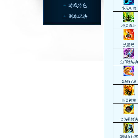
小无相功
地灵真经
洗髓经
玄门吐纳功
金鲤行波
巨灵神掌
七伤拳总诀
阴阳五行掌