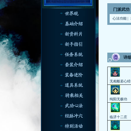
门派武功
心法功能
|
详
无相般若心经
纯阳无极功
临济十二庄