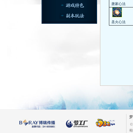
唐家心法
圣火心法
梦
©
蜀