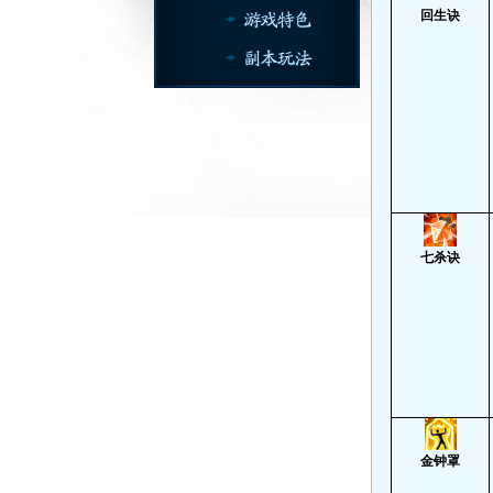
回生诀
七杀诀
金钟罩