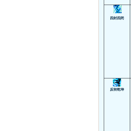
四封四闭
反转乾坤