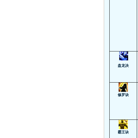
盘龙决
修罗诀
霸王诀