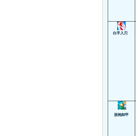
白手入刃
脱袍卸甲