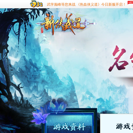
武学巅峰等您来战 《热血侠义道》今日新服开启！