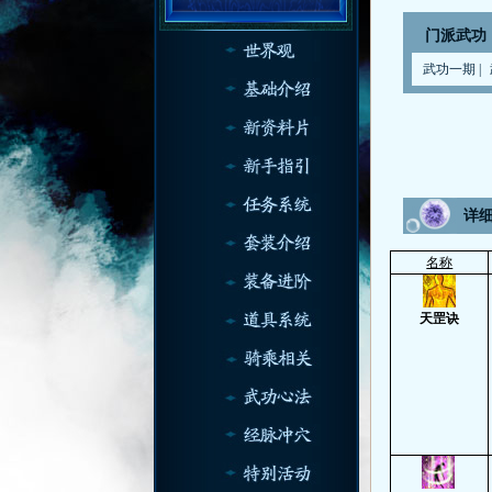
门派武功
武功一期
|
详
名称
天罡诀