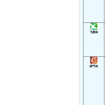
飞燕诀
战气诀