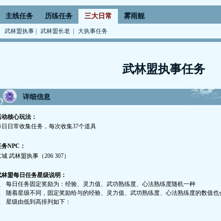
主线任务
历练任务
三大日常
雾雨舰
武林盟执事
|
武林盟长老
|
大执事任务
武林盟执事任务
详细信息
活动核心玩法：
每日日常收集任务，每次收集
37
个道具
任务
NPC
：
京城 武林盟执事（
206 307
）
武林盟每日任务星级说明：
、
每日任务固定奖励为：经验、灵力值、武功熟练度、心法熟练度随机一种
、
随着星级不同，固定奖励给与的经验、灵力值、武功熟练度、心法熟练度的数值也
、
星级由低到高排列如下：
☆
★