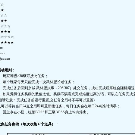
☆☆
★★
☆☆☆
★★★
☆☆☆☆
★★★★
☆☆☆☆☆
★★★★★
¤¤
¤¤¤¤
¤¤¤¤¤
活动规则：
、玩家等级≥
30
级可接此任务；
、每个玩家每天只能完成一次武林盟长老任务；
、完成任务后回到京城 武林盟执事（
206 307
）处交任务，成功完成后系统会随机赠送
、如果觉得任务奖励的数值太低、奖励不满意或完成难度过高的话，可以在任务完成之
但请注意：完成任务前进行重置
,
交任务之后将不再可以重置
)
也可以等待当日
24
点之后即可重新接任务，每日任务会在每日
24
点准时清零；
、盟主令在小怪，统领
BOSS
和王级
BOSS
身上均有爆出。
收集任务集锦（每次收集
37
个道具）：