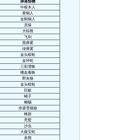
掉落怪物
中枢木人
黄铜人
金刚铜人
灵猿
大棕熊
飞剑
黑瘴雾
绿瘴雾
金头蜈蚣
金环蛇
三彩雪蛛
嗜血毒蛛
野灰狼
金头蜈蚣
巨蚁
蝎子
蜥蜴
赤裘雪颈狼
蜂群
秃鹫
沙虫
大腹宝蛇
灰熊