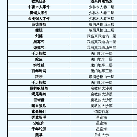
收集任务
道具掉落场景
中驱木人零件
少林木人巷二层
黄铜人零件
少林木人巷二层
金刚铜人零件
少林木人巷三层
巨猿骨骸
峨眉悬棺山三层
熊胆
峨眉悬棺山三层
剑鏸
武当真武道场一层
黑雾气
武当真武道场一层
绿瘴气
武当真武道场三层
千足蜈蚣
唐门地牢一层
蛇皮
唐门地牢一层
蜘蛛丝
唐门地牢二层
百年蛛网
唐门地牢三层
狼牙
峨眉悬棺山一层
千足蜈蚣
唐门地牢一层
巨蚂蚁触角
魔教的大沙漠
蝎尾毒刺
魔教的大沙漠
巨蜥蛋
魔教的大沙漠
嗜血狼爪
魔教的大沙漠
索命蜂针
蜀南竹海
秃鹫羽毛
星宿海
沙虫卵
星宿海
千年蛇胆
星宿海
熊掌
乐山大佛