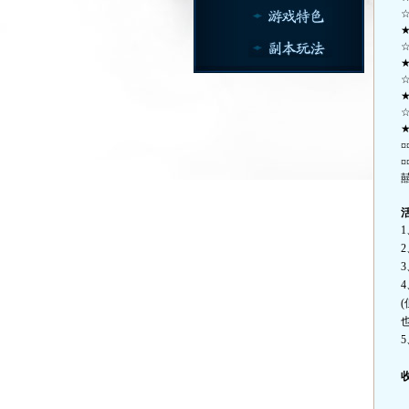
¤
¤
囍
1
2
3
4
(
5