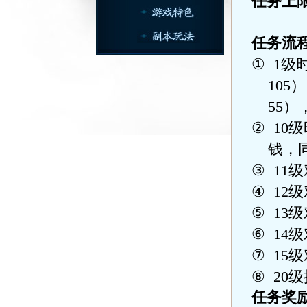
任务上
任务流
①
1
级
105
）
55
）
②
10
级
钱，
③
11
级
④
12
级
⑤
13
级
⑥
14
级
⑦
15
级
⑧
20
级
任务奖