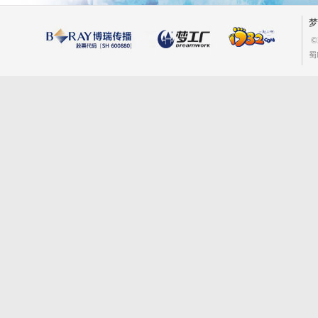
梦
©
蜀