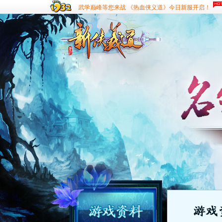
武学巅峰等您来战 《热血侠义道》今日新服开启！