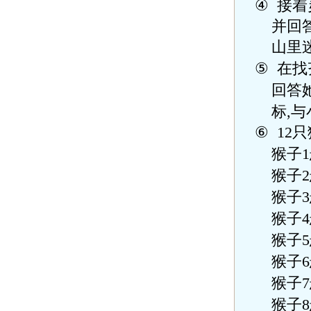
④
接着
并回
山里
⑤
在找
回答
标
,
与
⑥
12
只
猴子
1
猴子
2
猴子
3
猴子
4
猴子
5
猴子
6
猴子
7
猴子
8