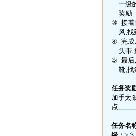
一级
奖励
③
接着
风
,
找
④
完成
头带
,
⑤
最后
靴
,
找
任务奖
加手太
点
任务名
级：
≥