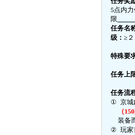
任务奖
5
点内力
限
任务名
级：
≥
特殊要
任务上
任务流
①
京城
（
150
装备
②
玩家