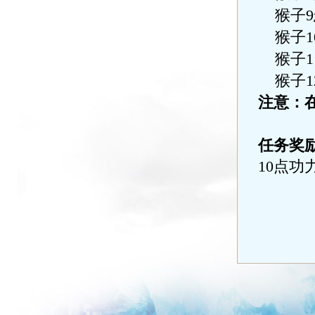
猴子
9
猴子
1
猴子
1
猴子
1
注意：
任务奖
10
点功