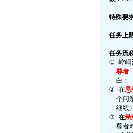
特殊要
任务上
任务流
①
崆峒
尊者
白；
②
在
悬
个问
继续
③
在
悬
尊者