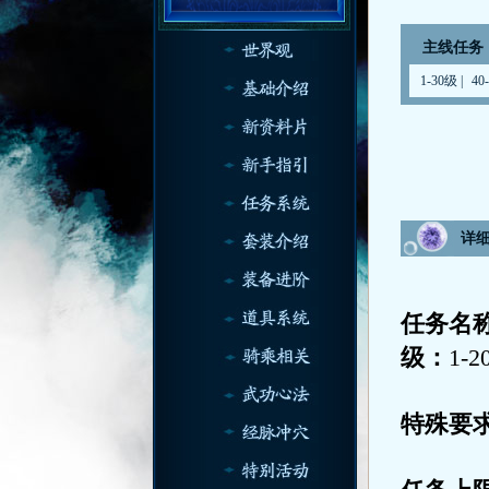
主线任务
1-30级
|
40
详
任务名
级：
1-2
特殊要