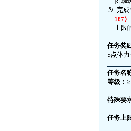
团蜘
③
完成
187
）
上限
任务奖
5
点体力
任务名
等级：
特殊要
任务上