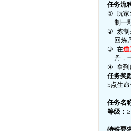
任务流
①
玩家
制一
②
炼制
回炼
③
在
道
丹，
④
拿到
任务奖
5
点生命
任务名
等级：
特殊要