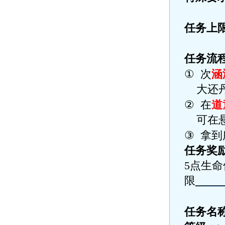
任务上
任务流
①
次
涵
大还
②
在
道
可在
③
拿到
任务奖
5
点生命
限
任务名