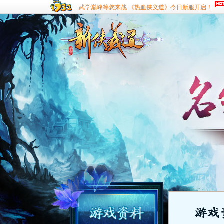
武学巅峰等您来战 《热血侠义道》今日新服开启！