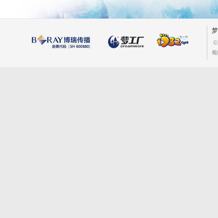
梦
©
蜀