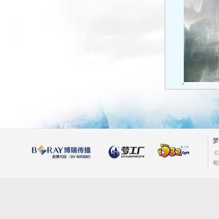
梦
©
蜀