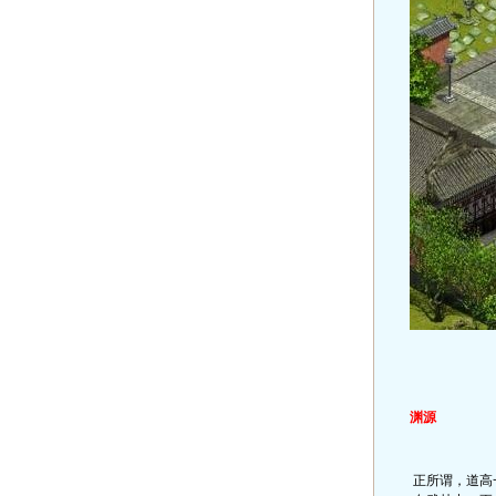
渊源
正所谓，道高