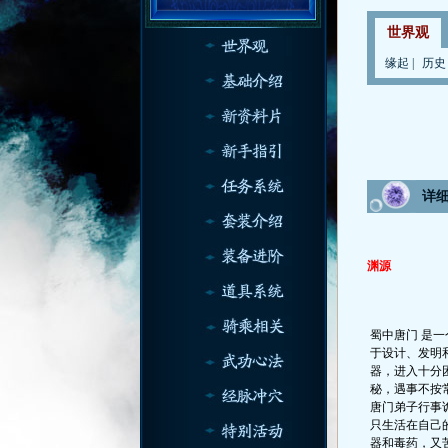
世界观
缘起
|
历史
详
渊源
蜀中唐门 是
于设计、发明
器，进入十分
秘，遇事不按
唐门弟子行事
只生活在自己
器和毒药，又