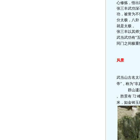
心修炼，悟出
张三丰武功深
功，被誉为不
分太极，八卦
就是太极 。
张三丰以其师
武当武功有
“
同门之间极重
风景
武当山古名太
帝
”
，称为
“
非
群山逶迤的
。胜景有
72
米，如金铸玉