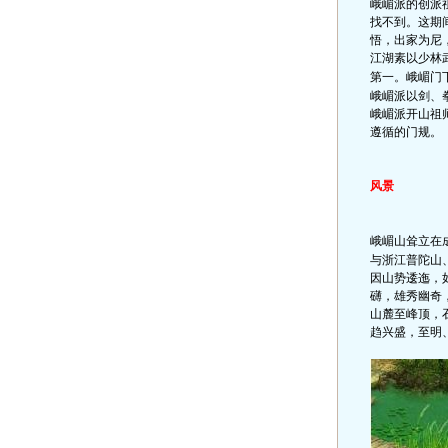
峨嵋派的创派
找不到。这期
悟，出家为尼
江湖素以少林
第一。峨嵋门
峨嵋派以剑、
峨嵋派开山祖
遵循的门规。
风景
峨嵋山耸立在
与浙江普陀山
因山势逶迤，
礴，雄秀幽奇
山麓至峰顶，
趋兴盛，至明