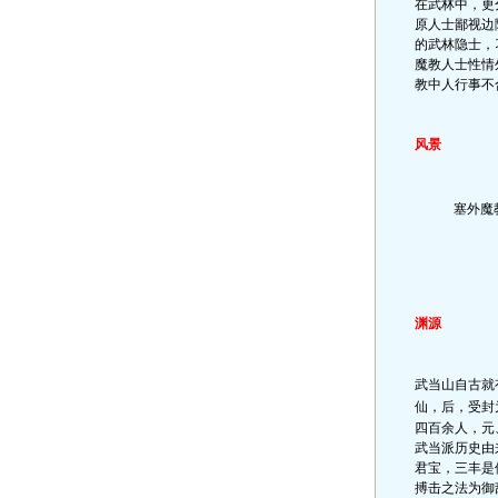
在武林中，更
原人士鄙视边
的武林隐士，
魔教人士性情
教中人行事不
风景
塞外魔
渊源
武当山自古就
仙，后，受封
四百余人，元
武当派历史由
君宝，三丰是
搏击之法为御