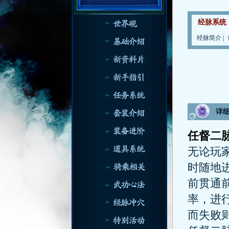
经脉系统
经脉简介
|
详
任督二
无论玩
时随地
前贯通
率，进
而失败