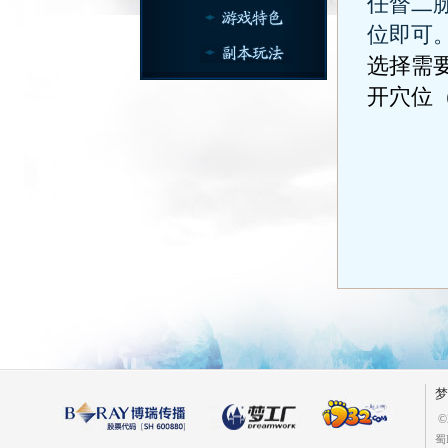
任督二
位即可
选择需
开穴位
梦
©
蜀