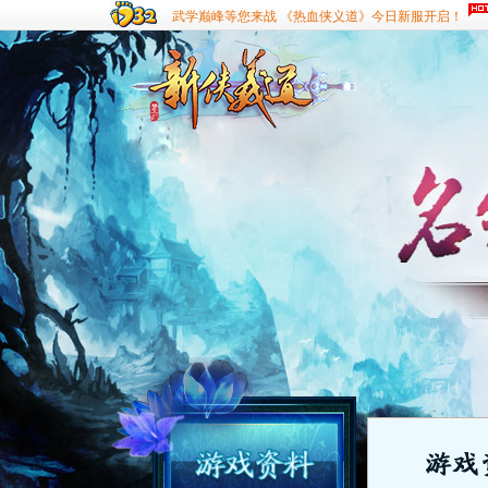
武学巅峰等您来战 《热血侠义道》今日新服开启！