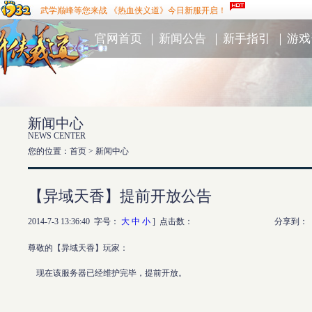
武学巅峰等您来战 《热血侠义道》今日新服开启！
官网首页
｜
新闻公告
｜
新手指引
｜
游戏
新闻中心
NEWS CENTER
您的位置：首页 >
新闻中心
【异域天香】提前开放公告
2014-7-3 13:36:40 字号：
大
中
小
] 点击数：
分享到：
尊敬的【异域天香】玩家：
现在该服务器已经维护完毕，提前开放。