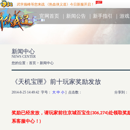
武学巅峰等您来战 《热血侠义道》今日新服开启！
官网首页
｜
新闻公告
｜
新手指引
｜
游戏
新闻中心
NEWS CENTER
您的位置：首页 >
新闻中心
《天机宝匣》前十玩家奖励发放
2014-8-25 14:49:42 字号：
大
中
小
] 点击数：
分享到：
奖励已经发放，请玩家前往京城百宝生
处领取奖
(306,274)
系客服中心！
)