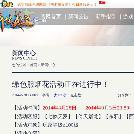
武学巅峰等您来战 《热血侠义道》今日新服开启！
官网首页
｜
新闻公告
｜
新手指引
｜
游戏
新闻中心
NEWS CENTER
您的位置：首页 >
新闻中心
绿色服烟花活动正在进行中！
2014-8-28 14:06:19 字号：
大
中
小
] 点击数：
分享到：
【活动时间】
年8
月28
日
年9
月3
日23:59
2014
——2014
【活动区服】【七煞天罗】【倚天屠龙】【东邪】【西
【活动对象】玩家等级≥
级
100
【活动介绍】