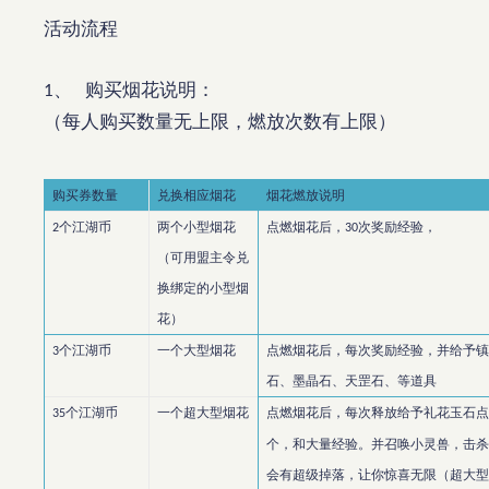
活动流程
、
购买烟花说明：
1
（每人购买数量无上限，燃放次数有上限）
购买券数量
兑换相应烟花
烟花燃放说明
个江湖币
两个小型烟花
点燃烟花后，
次奖励经验，
2
30
（可用盟主令兑
换绑定的小型烟
花）
个江湖币
一个大型烟花
点燃烟花后，每次奖励经验，并给予
3
石、墨晶石、天罡石、等道具
个江湖币
一个超大型烟花
点燃烟花后，每次释放给予礼花玉石
35
个，和大量经验。并召唤小灵兽，击
会有超级掉落，让你惊喜无限（超大