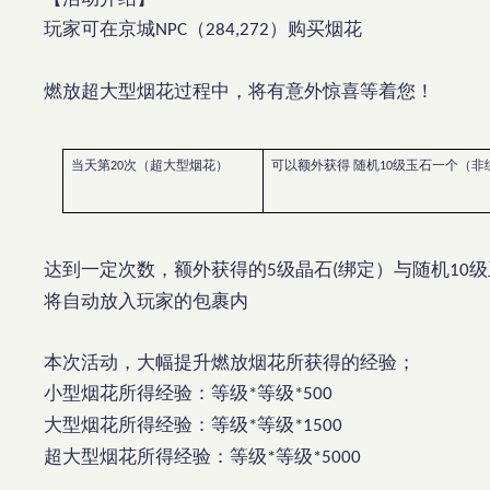
玩家可在京城
（
）购买烟花
NPC
284,272
燃放超大型烟花过程中，将有意外惊喜等着您！
当天第
次（超大型烟花）
可以额外获得
随机
级玉石一个（非
20
10
达到一定次数，额外获得的
级晶石
绑定）与随机
级
5
(
10
将自动放入玩家的包裹内
本次活动，大幅提升燃放烟花所获得的经验；
小型烟花所得经验：等级
等级
*
*500
大型烟花所得经验：等级
等级
*
*1500
超大型烟花所得经验：等级
等级
*
*5000