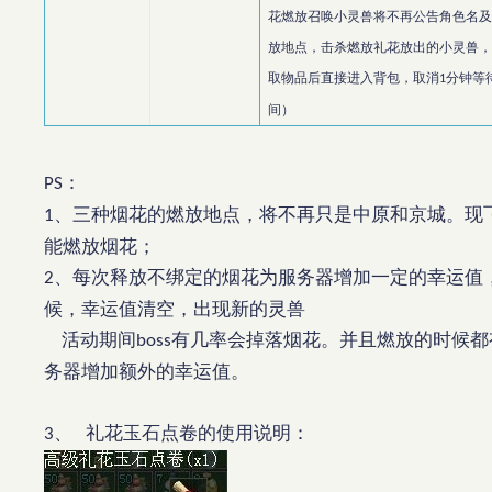
花燃放召唤小灵兽将不再公告角色名
放地点，击杀燃放礼花放出的小灵兽
取物品后直接进入背包，取消
分钟等
1
间）
：
PS
、三种烟花的燃放地点，将不再只是中原和京城。现
1
能燃放烟花；
、每次释放不绑定的烟花为服务器增加一定的幸运值
2
候，幸运值清空，出现新的灵兽
活动期间
有几率会掉落烟花。并且燃放的时候都
boss
务器增加额外的幸运值。
、
礼花玉石点卷的使用说明：
3