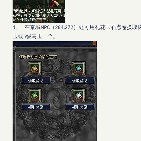
、
在京城
（
）处可用礼花玉石点卷换取
4
NPC
284,272
玉或
级马玉一个。
5