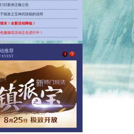
月3日新侠迁服公告
于镇派之宝神武技能的说明
假末！全新活动降临！
色服烟花活动正在进行中！
动推荐
1
2
W EVENT