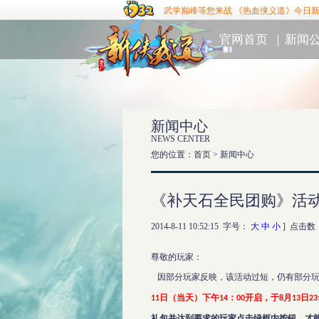
武学巅峰等您来战 《热血侠义道》今日
官网首页
｜
新闻
新闻中心
NEWS CENTER
您的位置：首页 >
新闻中心
《补天石全民团购》活
2014-8-11 10:52:15 字号：
大
中
小
] 点击数
尊敬的玩家：
因部分玩家反映，该活动过短，仍有部分
日（当天）下午
：
开启，于
月
日
11
14
00
8
13
23
礼包并达到要求的玩家点击绿框内按钮，才