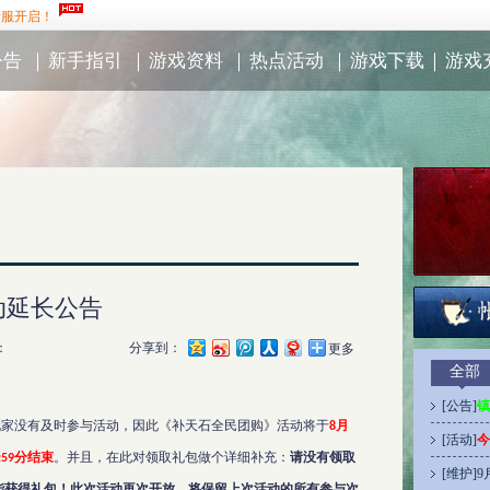
新服开启！
公告
｜
新手指引
｜
游戏资料
｜
热点活动
｜
游戏下载
｜
游戏
动延长公告
：
分享到：
更多
全部
[
公告
]
镇
玩家没有及时参与活动，因此《补天石全民团购》活动将于
月
8
[
活动
]
今
分结束
。并且，在此对领取礼包做个详细补充：
请没有领取
:59
[
维护
]
9
能获得礼包！此次活动再次开放，将保留上次活动的所有参与次