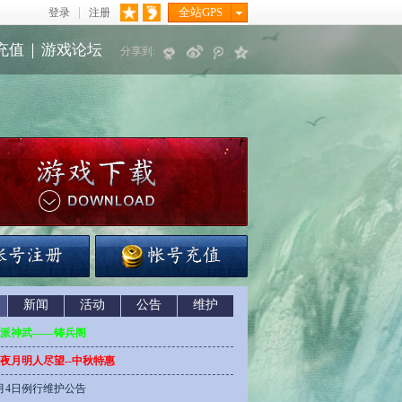
全站GPS
登录
注册
充值
｜
游戏论坛
分享到:
新闻
活动
公告
维护
派神武——铸兵阁
夜月明人尽望--中秋特惠
月4日例行维护公告