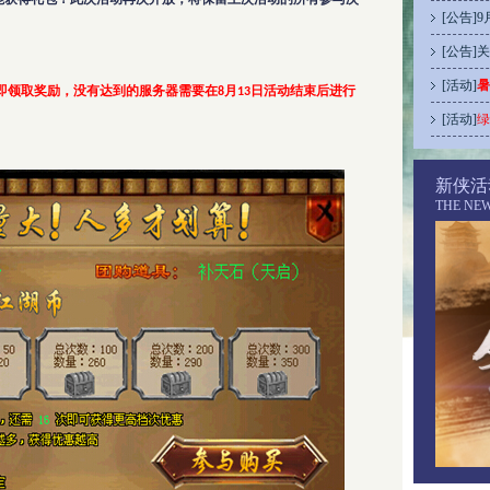
[
公告
]
9
[
公告
]
关
[
活动
]
暑
即领取奖励，没有达到的服务器需要在
月
日活动结束后进行
8
13
[
活动
]
绿
新侠活
THE NE