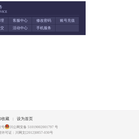
务
VICE
管理
客服中心
修改密码
账号充值
提交
活动中心
手机服务
加收藏
设为首页
|
2号
川公网安备 51019002001797 号
可证：川网文[2012]0857-030号