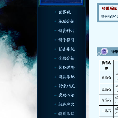
骑乘系统
骑乘功能介
详
物品名
称
黄晶石
蓝晶石
绿晶石
白晶石