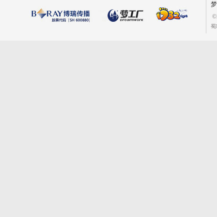
梦
©
蜀