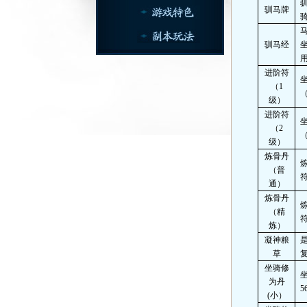
驯马牌
驯马经
进阶符
（
1
级）
进阶符
（
2
级）
炼骨丹
（普
通）
炼骨丹
（精
炼）
凝神粮
草
坐骑修
为丹
5
(
小）