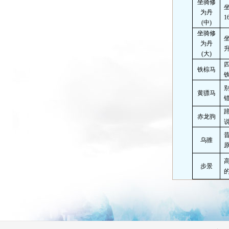
坐骑修
为丹
1
(
中
)
坐骑修
为丹
(
大
)
铁棕马
黄骠马
赤龙驹
乌骓
步景