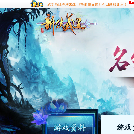
武学巅峰等您来战 《热血侠义道》今日新服开启！