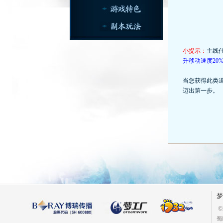
小提示：
主线
升移动速度20
当您获得此类
迈出第一步。
梦
©
蜀