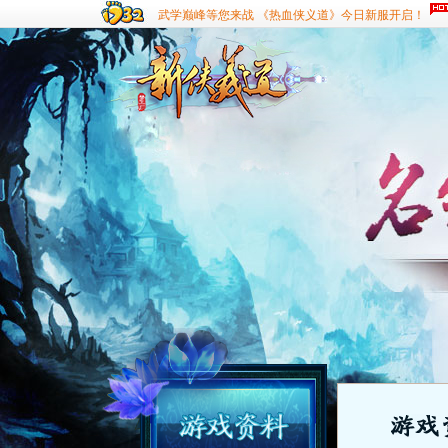
武学巅峰等您来战 《热血侠义道》今日新服开启！