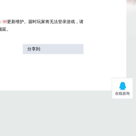
：00
更新维护。届时玩家将无法登录游戏，请
顺延。
分享到: