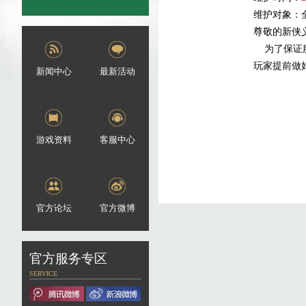
维护对象：
尊敬的新侠
为了保证服
玩家提前做
新闻中心
最新活动
游戏资料
客服中心
官方论坛
官方微博
官方服务专区
SERVICE