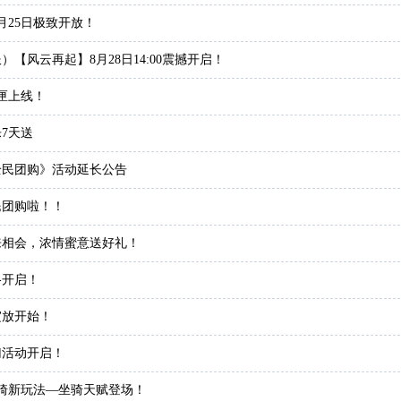
月25日极致开放！
）【风云再起】8月28日14:00震撼开启！
匣上线！
7天送
全民团购》活动延长公告
民团购啦！！
来相会，浓情蜜意送好礼！
格开启！
绽放开始！
归活动开启！
坐骑新玩法—坐骑天赋登场！