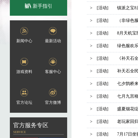
新手指引
> [活动]
镇派之宝8
> [活动]
（非绿色服
> [活动]
8月天机宝
新闻中心
最新活动
> [活动]
绿色服欢乐
> [活动]
《补天石
> [活动]
补天石全
游戏资料
客服中心
> [活动]
七夕鹊桥
> [活动]
七月九宫
官方论坛
官方微博
> [活动]
盛夏烟花
> [活动]
老玩家回
官方服务专区
SERVICE
> [活动]
7月17日