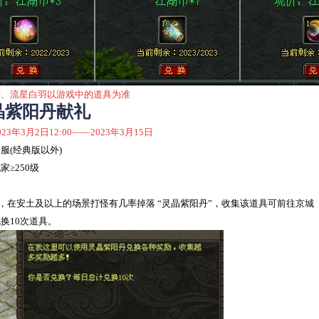
莲、流星白羽以游戏中
的道具为准
晶紫阳丹献礼
023年3月2日12:00——2023年3月15日
服(经典版以外)
≥250级
在安土及以上的场景打怪有几率掉落 “灵晶紫阳丹”，收集该道具可前往京城（30
换10次道具。