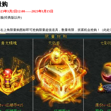
量购
023
年
3
月
2
日
12:00
——
2023
年
3
月
15
日
全服
(
经典版以外
)
面右上角限量购图标即可抢购限量超值道具，数量有限，抓紧机会抢购！（此处