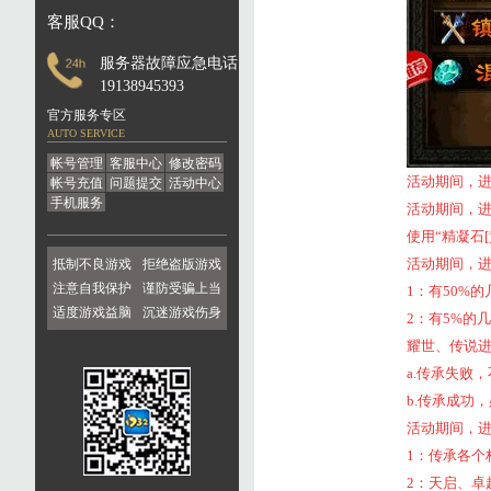
客服QQ：
服务器故障应急电话：
19138945393
官方服务专区
AUTO SERVICE
帐号管理
客服中心
修改密码
活动期间，进
帐号充值
问题提交
活动中心
手机服务
活动期间，
使用“精凝石
活动期间，
抵制不良游戏
拒绝盗版游戏
注意自我保护
谨防受骗上当
1：有50%
适度游戏益脑
沉迷游戏伤身
2：有5%的
耀世、传说
a.传承失败
b.传承成功
活动期间，
1：传承各个
2：天启、卓