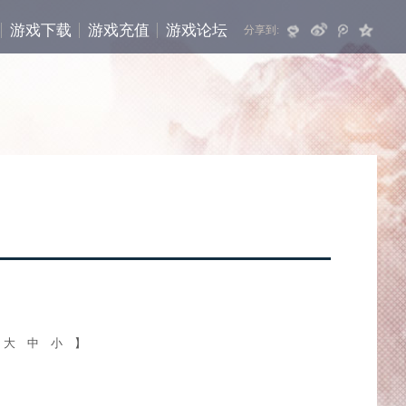
游戏下载
游戏充值
游戏论坛
分享到:
【
大
中
小
】