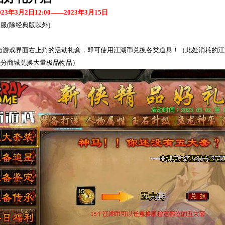
023
年
3
月
2
日
12:00
——
2023
年
3
月
15
日
全服
(
除经典版以外
)
击游戏界面右上角的活动礼盒，即可使用江湖币兑换各类道具！（此处消耗的江
积分商城兑换大量极品物品）