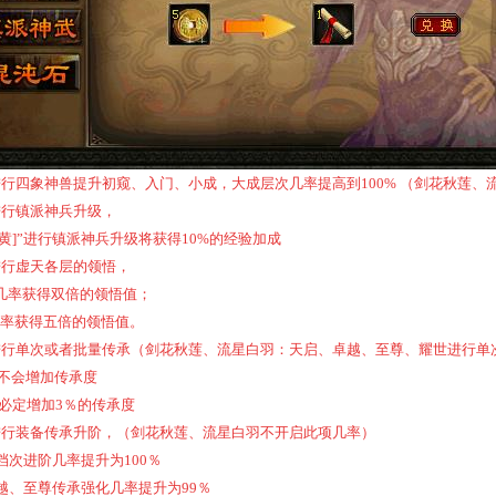
行四象神兽提升初窥、入门、小成，大成层次几率提高到100% （剑花秋莲、
进行镇派神兵升级，
[黄]”进行镇派神兵升级将获得10%的经验加成
进行虚天各层的领悟，
的几率获得双倍的领悟值；
几率获得五倍的领悟值。
进行单次或者批量传承（剑花秋莲、流星白羽：天启、卓越、至尊、耀世进行单
，不会增加传承度
，必定增加3％的传承度
进行装备传承升阶，（剑花秋莲、流星白羽不开启此项几率）
档次进阶几率提升为100％
越、至尊传承强化几率提升为99％