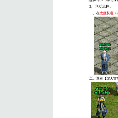
3
、
活动流程：
一、在
太虚长老（
二、查看【虚天古