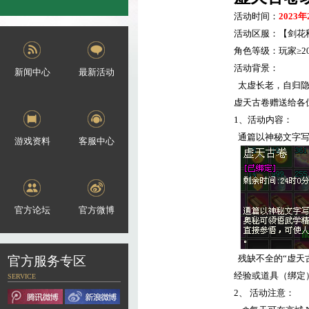
活动时间：
2023
年
活动区服：【剑花
角色等级：玩家≥
2
活动背景：
新闻中心
最新活动
太虚长老，自归
虚天古卷赠送给各
1
、活动内容：
通篇以神秘文字
游戏资料
客服中心
官方论坛
官方微博
残缺不全的“虚天
官方服务专区
经验或道具（绑定
SERVICE
2
、
活动注意：