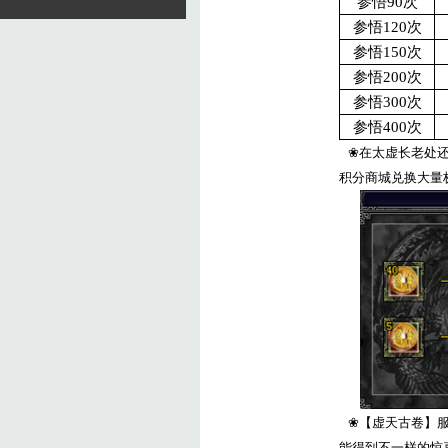
参悟
90
次
参悟
120
次
参悟
150
次
参悟
200
次
参悟
300
次
参悟
400
次
❀
在太虚长老处
积分商城兑换大量
❀
【虚天古卷】
能得到不一样的惊