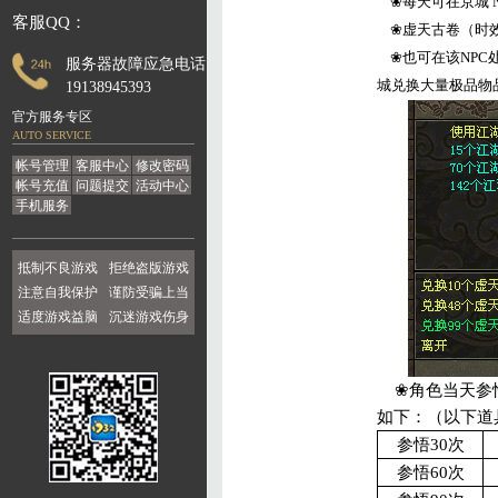
❀
每天可在京城
客服QQ：
❀
虚天古卷（时
❀
也可在该
NPC
服务器故障应急电话：
城兑换大量极品物
19138945393
官方服务专区
AUTO SERVICE
帐号管理
客服中心
修改密码
帐号充值
问题提交
活动中心
手机服务
抵制不良游戏
拒绝盗版游戏
注意自我保护
谨防受骗上当
适度游戏益脑
沉迷游戏伤身
❀
角色当天参
如下：（以下道
参悟
30
次
参悟
60
次