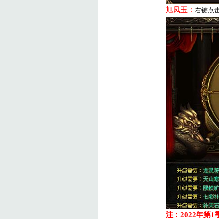
旭凤玉：
右键点
注：
2022
年第
1