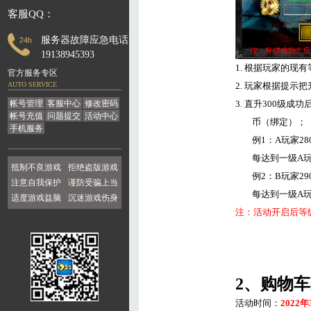
客服QQ：
服务器故障应急电话：
19138945393
1.
根据玩家的现有
官方服务专区
AUTO SERVICE
2.
玩家根据提示把
帐号管理
客服中心
修改密码
3.
直升
300
级成功
帐号充值
问题提交
活动中心
币（绑定）；
手机服务
例
1
：
A
玩家
28
每达到一级
A
抵制不良游戏
拒绝盗版游戏
例
2
：
B
玩家
29
注意自我保护
谨防受骗上当
每达到一级
A
适度游戏益脑
沉迷游戏伤身
注：活动开启后等
2
、购物车
活动时间：
2022
年