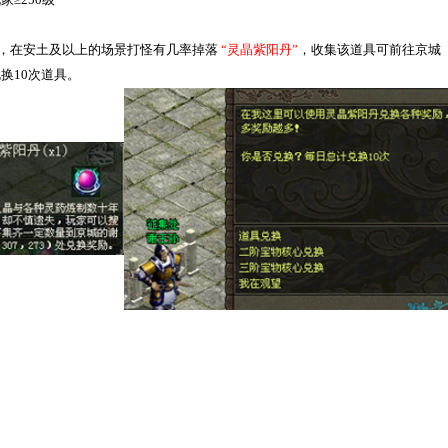
，在安土及以上的场景打怪有几率掉落
“灵晶紫阳丹”
，收集该道具可前往京城
兑换
10
次道具。