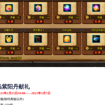
晶紫阳丹献礼
022
年
2
月
25
日
10:00
——
2022
年
3
月
7
日
全服
(
除经典版以外
)
家≥
250
级