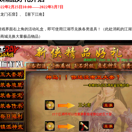
022
年
2
月
25
日
10:00
——
2022
年
3
月
7
日
【龙门石窟】、【塞下江南】
游戏界面右上角的活动礼盒，即可使用江湖币兑换各类道具！（此处消耗的江湖
分商城兑换大量极品物品）