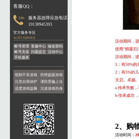
客服QQ：
服务器故障应急电话：
19138945393
官方服务专区
AUTO SERVICE
活动期间，
帐号管理
客服中心
修改密码
使用“精凝石
[
帐号充值
问题提交
活动中心
活动期间，
手机服务
1
：有
50%
的
2
：有
5%
的几
抵制不良游戏
拒绝盗版游戏
天启、卓越
注意自我保护
谨防受骗上当
a.
传承失败，
适度游戏益脑
沉迷游戏伤身
b.
传承成功，
2
、购
活动时间：
2