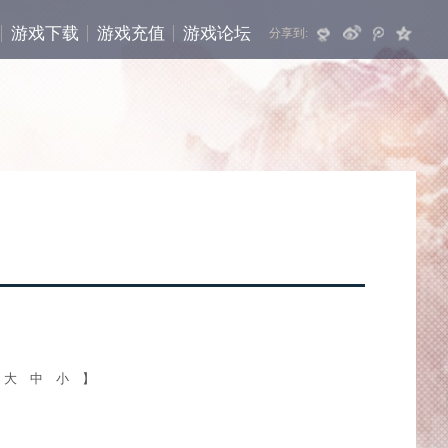
游戏下载
游戏充值
游戏论坛
分享到:
【
大
中
小
】