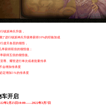
进行镇派神兵升级，
黄
]
”进行镇派神兵升级将获得
10%
的经验加成
进行虚天各层的领悟，
几率获得双倍的领悟值；
率获得五倍的领悟值。
、至尊、耀世进行单次或者批量传承
不会增加传承度
必定增加
3
％的传承度
物车开启
022
年
2
月
25
日
10:00
——
2022
年
3
月
7
日