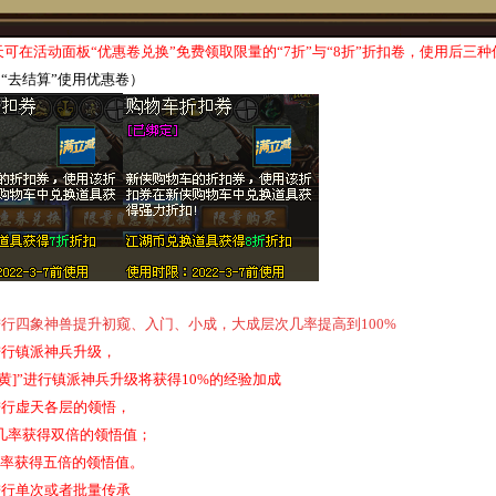
可在活动面板“优惠卷兑换”免费领取限量的“
7
折”与“
8
折”折扣卷，使用后三种
角
“
去结算
”
使用优惠卷）
进行四象神兽提升初窥、入门、小成，大成层次几率提高到
100%
进行镇派神兵升级，
黄
]
”进行镇派神兵升级将获得
10%
的经验加成
进行虚天各层的领悟，
几率获得双倍的领悟值；
率获得五倍的领悟值。
进行单次或者批量传承