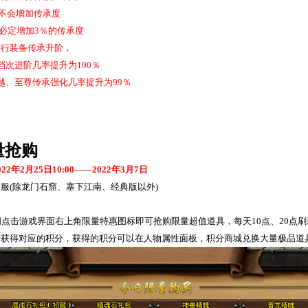
不会增加传承度
必定增加
3
％的传承度
进行装备传承升阶，
档次进阶几率提升为
100
％
越、至尊传承强化几率提升为
99
％
量抢购
022
年
2
月
25
日
10:00
——
2022
年
3
月
7
日
全服
(
除龙门石窟、塞下江南、经典版以外
)
间点击游戏界面右上角限量特惠图标即可抢购限量超值道具，每天
10
点、
20
点刷
会获得对应的积分，获得的积分可以在人物属性面板，积分商城兑换大量极品道