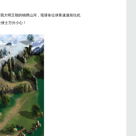
保我大明王朝的锦绣山河，现请各位侠客速速前往此
位侠士万分小心！