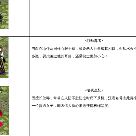
渡劫尊者
<
>
与白驼山仆从同样心狠手辣，虽说两人行事极其相似，但却水火
多疑，要想骗过他的耳目，还需侠士更加小心！
暗夜皇妃
<
>
因擅长使毒，常常在人防不胜防之时痛下杀机，江湖名号由此得
一位普通女子，却因情人负心渐渐变得极端暴戾。