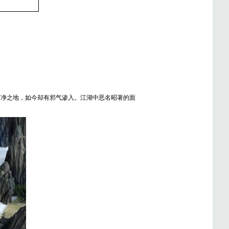
清净之地，如今却有邪气渗入。江湖中恶名昭著的面