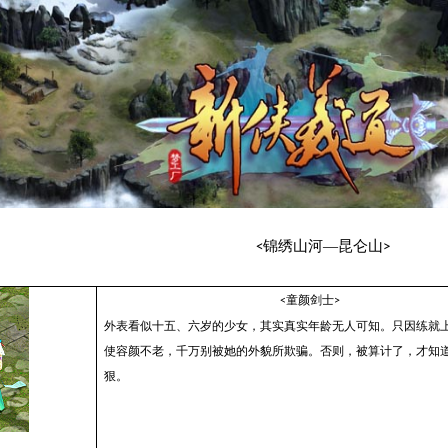
锦绣山河—昆仑山
<
>
童颜剑士
<
>
外表看似十五、六岁的少女，其实真实年龄无人可知。只因练就
使容颜不老，千万别被她的外貌所欺骗。否则，被算计了，才知
狠。