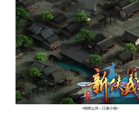
锦绣山河—江南小镇
<
>