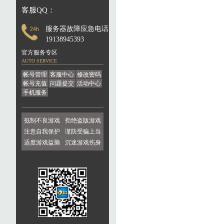
客服QQ：
服务器故障应急电话：
19138945393
官方服务专区
AUTO SERVICE
帐号管理
客服中心
修改密码
帐号充值
问题提交
活动中心
手机服务
抵制不良游戏
拒绝盗版游戏
注意自我保护
谨防受骗上当
适度游戏益脑
沉迷游戏伤身