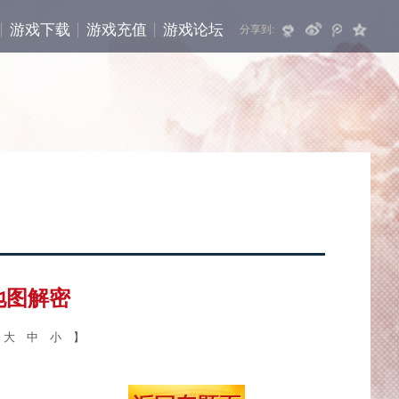
游戏下载
游戏充值
游戏论坛
分享到:
地图解密
【
大
中
小
】