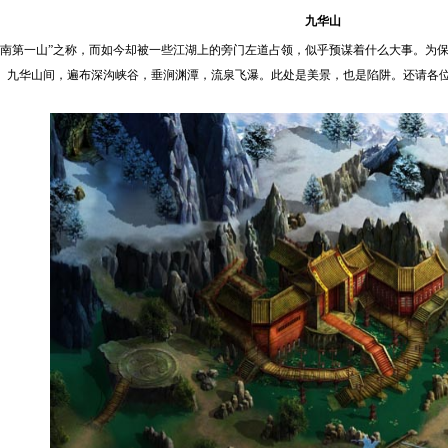
九华山
东南第一山”之称，而如今却被一些江湖上的旁门左道占领，似乎预谋着什么大事。为
。
九华山间，遍布深沟峡谷，垂涧渊潭，流泉飞瀑。此处是美景，也是陷阱。还请各