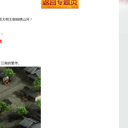
原大明王朝锦绣山河！
图！
图
了江南的繁华。