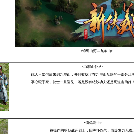
锦绣山河—九华山
<
>
白驼山仆从
<
>
此人不知何故来到九华山，并且收拢了在九华山盘踞的一部分江
事心狠手辣，侠士一旦遇见，若是没有绝妙功夫还是绕道走为好
傀儡剑士
<
>
被操作的明朝战死剑士，因胸怀怨气，而爆发力无敌