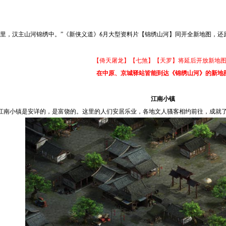
花里，汉主山河锦绣中。”《新侠义道》
月大型资料片【锦绣山河】同开全新地图，还
6
【倚天屠龙】【七煞】【天罗】将延后开放新地
在中原、京城驿站皆能到达《锦绣山河》的新地
江南小镇
江南小镇是安详的，是富饶的。这里的人们安居乐业，各地文人骚客相约前往，成就