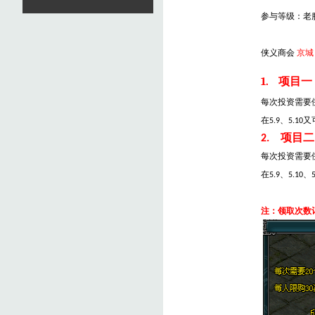
参与等级：老
侠义商会
京城（
1.
项目一
每次投资需要
在
、
又
5.9
5.10
项目二
2.
每次投资需要
在
、
、
5.9
5.10
注：领取次数