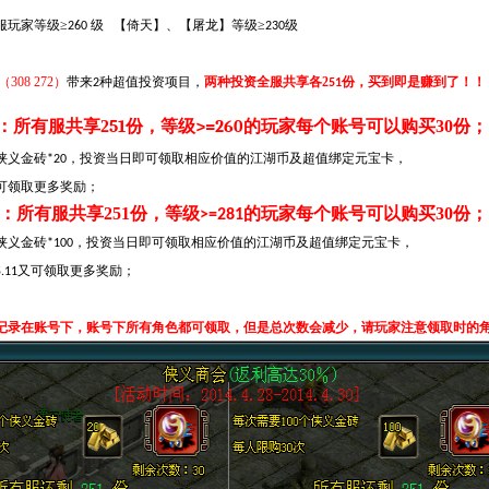
服玩家等级≥
级
【倚天】、【屠龙】等级≥
级
260
230
308 272）
带来
种超值投资项目，
两种投资全服共享各2
份，买到即是赚到了！！
2
51
：所有服共享2
51
份，等级
>=260
的玩家每个账号可以购买30
份；
侠义金砖
，投资当日即可领取相应价值的江湖币及超值绑定元宝卡，
*20
可领取更多奖励；
：所有服共享251
份，等级
的玩家每个账号可以购买30
份；
>=281
侠义金砖
，投资当日即可领取相应价值的江湖币及超值绑定元宝卡，
*100
又可领取更多奖励；
5.11
记录在账号下，账号下所有角色都可领取，但是总次数会减少，请玩家注意领取时的