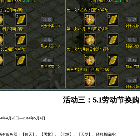
5.1
活动三：
劳动节换购
年
月
日—
年
月
日
14
4
28
2014
5
4
所有服务器（【倚天】、【屠龙】、【七煞】、【天罗】、经典版除外）