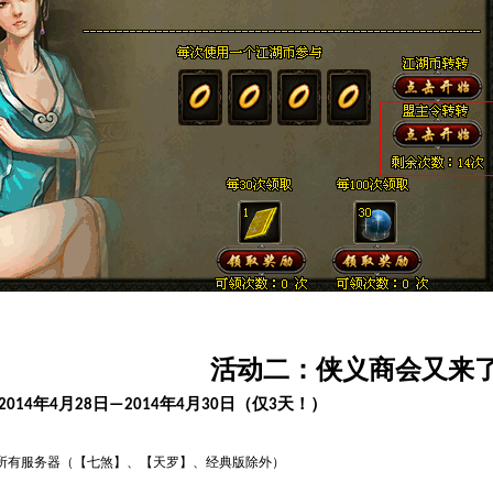
活动二：侠义商会又来
年
月
日
年
月
日（仅
天！）
2014
4
28
—2014
4
30
3
所有服务器（【七煞】、【天罗】、经典版除外）