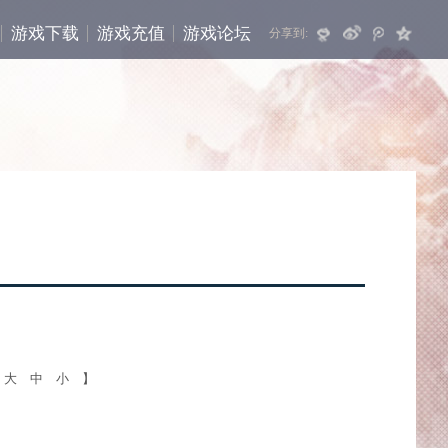
游戏下载
游戏充值
游戏论坛
分享到:
【
大
中
小
】