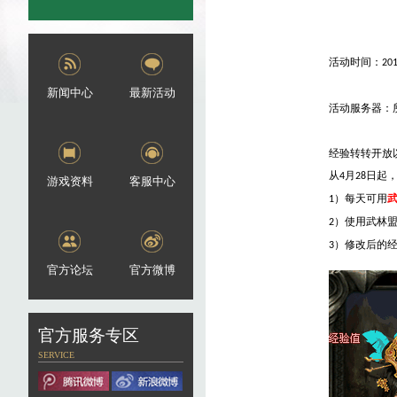
活动时间：
20
新闻中心
最新活动
活动服务器：
经验转转开放
从
月
日起
4
28
游戏资料
客服中心
）每天可用
1
）使用武林
2
）修改后的
3
官方论坛
官方微博
官方服务专区
SERVICE