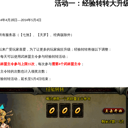
活动一：经验转转大升
年
月
日—
年
月
日
14
4
28
2014
5
4
所有服务器（【七煞】、【天罗】、经典版除外）
以来广受玩家喜爱，为了让更多的玩家疯狂升级；经验转转将做以下调整：
，每天可以使用武林盟主令参与经验转转活动；
武林盟主令参与上限
次
，每次参与
需要
个武林盟主令
；
15
4
盟主令转的次数也计入领奖次数；
经验转转活动，延长至
月
日结束；
5
4