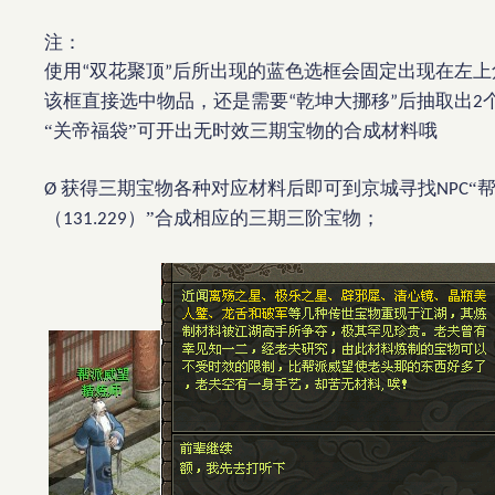
注：
使用
双花聚顶
后所出现的蓝色选框会固定出现在左上
“
”
该框直接选中物品，还是需要
乾坤大挪移
后抽取出
“
”
2
“关帝福袋”可开出无时效三期宝物的合成材料哦
获得三期宝物各种对应材料后即可到京城寻找
“
Ø
NPC
（
）”合成相应的三期三阶宝物；
131.229