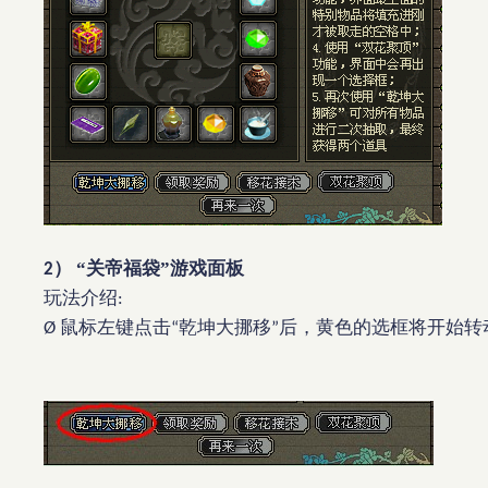
）
“关帝福袋”游戏面板
2
玩法介绍
:
鼠标左键点击
乾坤大挪移
后，黄色的选框将开始转
Ø
“
”