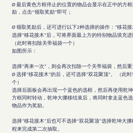
最后黄色方框停止的位置的物品会显示在正中的方框
Ø
励，点击“领取奖励”即可；
领取奖励后，还可进行以下
种选择的操作：
移花接
Ø
2
“
选择
移花接木
后，可将界面最上方的特别物品填充进
“
”
（此时将扣除关帝福袋一个）
如图所示：
选择
再来一次
，则会再次扣除一个关帝福袋，然后重
“
”
选择
移花接木
的后，还可选择
双花聚顶
。
（此时
Ø
“
”
“
”
个）
选择后面板会再出现一个蓝色的选框，然后再使用乾坤
方框同时转动，乾坤大挪移结束后，将同时拿走蓝色选
物品作为奖励。
选择
移花接木
后也可不选择“双花聚顶”选择乾坤大
“
”
程来完成第二次抽取。