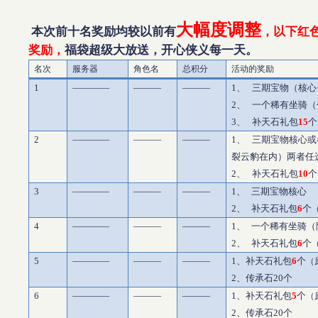
大幅度调整
本次前十名奖励均较以前有
，以下红
奖励，
福袋超级大放送，开心侠义每一天。
名次
服务器
角色名
总积分
活动的奖励
1
————
———
———
1
、
三期宝物（核心
2
、
一个稀有坐骑（
3
、
补天石礼包
15
个
2
————
———
———
1
、
三期宝物核心或
裂云豹在内）两者任
2
、
补天石礼包
10
个
3
————
———
———
1、
三期宝物核心
2、
补天石礼包
6
个
4
————
———
———
1、
一个稀有坐骑（
2、
补天石礼包
6
个
5
————
———
———
1
、补天石礼包
6
个
（
2
、传承石
20
个
6
————
———
———
1
、补天石礼包
5
个
（
2
、传承石
20
个