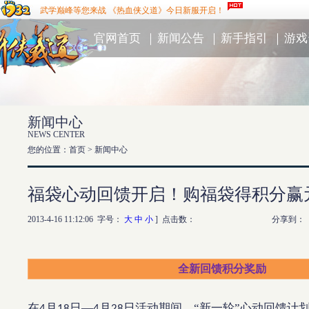
武学巅峰等您来战 《热血侠义道》今日新服开启！
官网首页
｜
新闻公告
｜
新手指引
｜
游戏
新闻中心
NEWS CENTER
您的位置：首页 >
新闻中心
福袋心动回馈开启！购福袋得积分赢
2013-4-16 11:12:06 字号：
大
中
小
] 点击数：
分享到：
全新回馈积分奖励
在
月
日—
月
日活动期间，“新一轮”心动回馈计
4
18
4
28