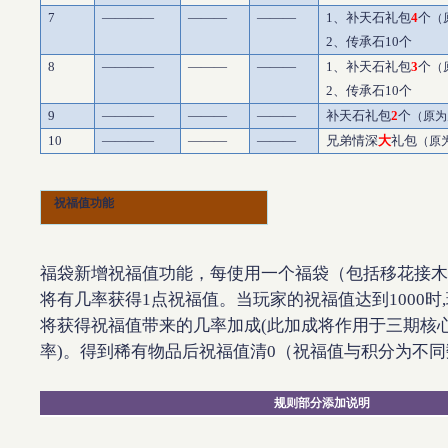
7
————
———
———
1
、补天石礼包
4
个
（
2
、传承石
10
个
8
————
———
———
1
、补天石礼包
3
个
（
2
、传承石
10
个
9
————
———
———
补天石礼包
2
个
（原为
10
————
———
———
兄弟情深
大
礼包
（原
祝福值功能
福袋新增祝福值功能，每使用一个福袋（包括移花接木
将有几率获得
1
点祝福值。当玩家的祝福值达到
1000
时
,
将获得祝福值带来的几率加成
(
此加成将作用于三期核
率
)
。得到稀有物品后祝福值清
0
（祝福值与积分为不同
规则部分添加说明