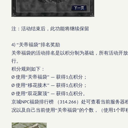
注：活动结束后，此功能将继续保留
“关帝福袋”排名奖励
4)
关帝福袋的活动排名是以积分制为基础，所有活动开放
行。
积分规则如下：
使用“关帝福袋”
获得
点积分；
Ø
—
1
使用“移花接木”
获得
点积分；
Ø
—
1
使用“双花聚顶”
获得
点积分。
Ø
—
1
京城
福袋排行榜
（
）处可查看当前服务器
NPC
314.266
况以及自己当前使用“关帝福袋”的个数，（使用
个即
1