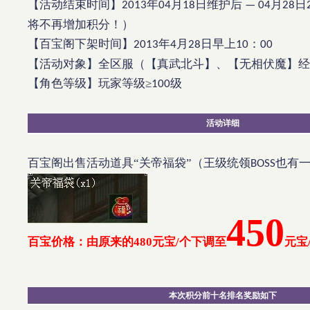
【活动结束时间】
年
月
日维护后
月
日
2013
04
18
— 04
28
将不再增加积分！）
【百宝阁下架时间】
年
月
日早上
：
2013
4
28
10
00
【活动对象】全区服（【真武北斗】、【无相伏魔】经
【角色等级】玩家等级≥
级
100
活动详细
百宝阁出售活动道具“关帝福袋”（王级统领
也有
BOSS
450
百宝价格：由原来的
480
元宝
/
个下调至
元宝
本次积分前十名排名奖励如下