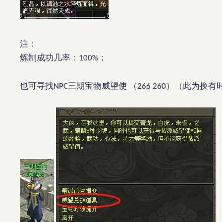
注：
炼制成功几率：
；
100%
也可寻找
三期宝物威望使
（
）（此为换有
NPC
266 260